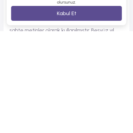
bilinmeyen bir matbaacının bir hurufat numune
olursunuz.
kitabı oluşturmak üzere bir yazı galerisini alarak
Kabul Et
karıştırdığı 1500'lerden beri endüstri standardı
sahte metinler olarak kullanılmıştır. Beşyüz yıl
boyunca varlığını sürdürmekle kalmamış, aynı
zamanda pek değişmeden elektronik dizgiye
de sıçramıştır. 1960'larda Lorem Ipsum pasajları
da içeren Letraset yapraklarının yayınlanması ile
ve yakın zamanda Aldus PageMaker gibi Lorem
Ipsum sürümleri içeren masaüstü yayıncılık
yazılımları ile popüler olmuştur.