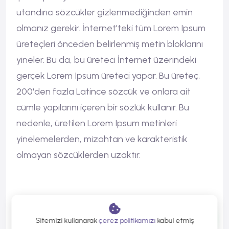
utandırıcı sözcükler gizlenmediğinden emin
olmanız gerekir. İnternet'teki tüm Lorem Ipsum
üreteçleri önceden belirlenmiş metin bloklarını
yineler. Bu da, bu üreteci İnternet üzerindeki
gerçek Lorem Ipsum üreteci yapar. Bu üreteç,
200'den fazla Latince sözcük ve onlara ait
cümle yapılarını içeren bir sözlük kullanır. Bu
nedenle, üretilen Lorem Ipsum metinleri
yinelemelerden, mizahtan ve karakteristik
olmayan sözcüklerden uzaktır.
Lorem Ipsum, dizgi ve baskı endüstrisinde
kullanılan mıgır metinlerdir. Lorem Ipsum, adı
Sitemizi kullanarak
çerez politikamızı
kabul etmiş